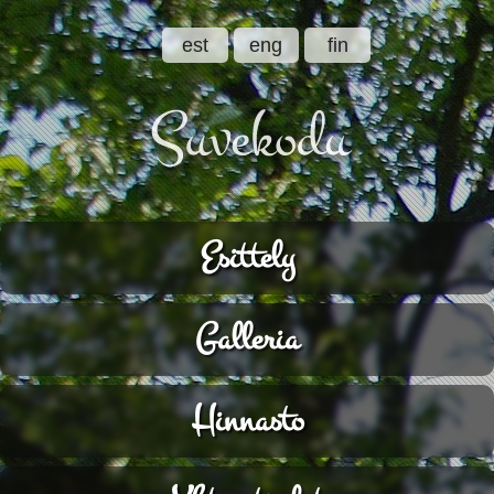
est
eng
fin
Esittely
Galleria
Hinnasto