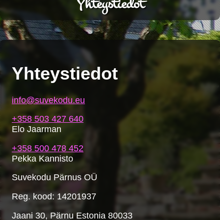
Yhteystiedot
Yhteystiedot
info@suvekodu.eu
+358 503 427 640
Elo Jaarman
+358 500 478 452
Pekka Kannisto
Suvekodu Pärnus OÜ
Reg. kood: 14201937
Jaani 30, Pärnu Estonia 80033